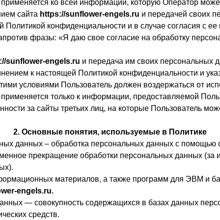
применяется ко всей информации, которую Оператор может
нием сайта
https://sunflower-engels.ru
и передачей своих п
й Политикой конфиденциальности и в случае согласия с ее
напротив фразы: «Я даю свое согласие на обработку персо
://sunflower-engels.ru
и передача им своих персональных 
инением к настоящей Политикой конфиденциальности и ука
этими условиями Пользователь должен воздержаться от ис
 применяется только к информации, предоставляемой Поль
енности за сайты третьих лиц, на которые Пользователь мож
2. Основные понятия, используемые в Политике
ьных данных – обработка персональных данных с помощью с
еменное прекращение обработки персональных данных (за и
ых).
информационных материалов, а также программ для ЭВМ и б
ower-engels.ru
.
анных — совокупность содержащихся в базах данных перс
ческих средств.