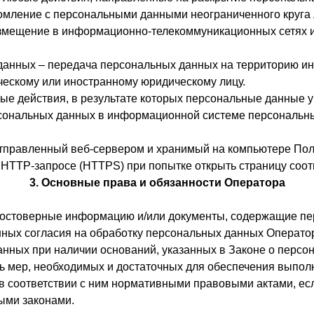
омление с персональными данными неограниченного круга 
змещение в информационно-телекоммуникационных сетях и
данных – передача персональных данных на территорию ино
ческому или иностранному юридическому лицу.
ые действия, в результате которых персональные данные 
сональных данных в информационной системе персональны
отправленный веб-сервером и хранимый на компьютере Поль
 HTTP-запросе (HTTPS) при попытке открыть страницу соот
3. Основные права и обязанности Оператора
 достоверные информацию и/или документы, содержащие п
анных согласия на обработку персональных данных Операто
анных при наличии оснований, указанных в Законе о персо
нь мер, необходимых и достаточных для обеспечения выпо
в соответствии с ним нормативными правовыми актами, ес
ыми законами.