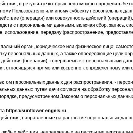
ействия, в результате которых невозможно определить бе
ному Пользователю или иному субъекту персональных дан
действие (операция) или совокупность действий (операций
едств с персональными данными, включая сбор, запись, си
е, использование, передачу (распространение, предоставле
ципальный орган, юридическое или физическое лицо, самост
тку персональных данных, а также определяющие цели обр
 действия (операции), совершаемые с персональными дан
я, относящаяся прямо или косвенно к определенному или
ктом персональных данных для распространения, - персон
альных данных путем дачи согласия на обработку персона
порядке, предусмотренном Законом о персональных данны
йта
https://sunflower-engels.ru
.
 действия, направленные на раскрытие персональных данн
– любые действия, направленные на раскрытие персональн